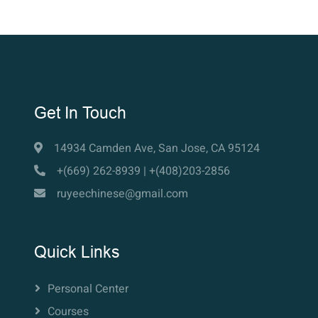
Get In Touch
14934 Camden Ave, San Jose, CA 95124
+(669) 262-8939 | +(408)203-2856
ruyeechinese@gmail.com
Quick Links
Personal Center
Courses