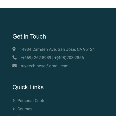
Get In Touch
14934 Camden Ave, San Jose, CA 95124
+(669) 262-8939 | +(408)203-2856
ruyeechinese@gmail.com
Quick Links
Personal Center
Courses